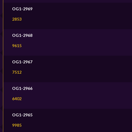
OG1-2969
2853
OG1-2968
9615
OG1-2967
7512
OG1-2966
6402
OG1-2965
9985