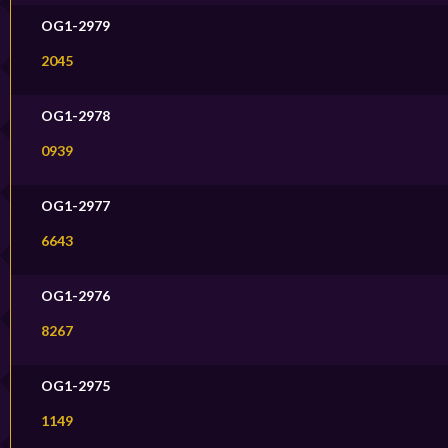
OG1-2979
2045
OG1-2978
0939
OG1-2977
6643
OG1-2976
8267
OG1-2975
1149