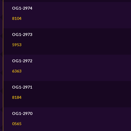
OG1-2974
8104
OG1-2973
5953
OG1-2972
6363
OG1-2971
8184
OG1-2970
0565