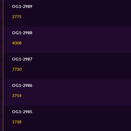
OG1-2989
2775
OG1-2988
4008
OG1-2987
7730
OG1-2986
3754
OG1-2985
1738