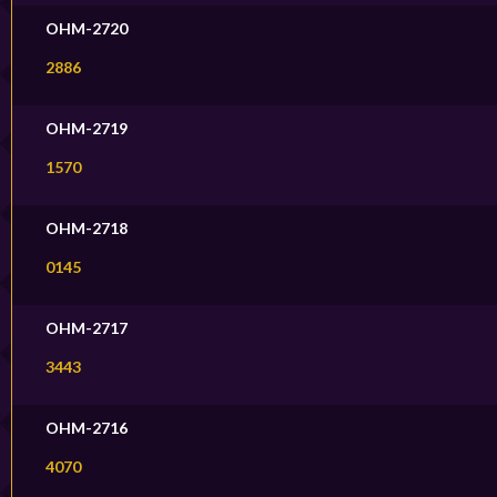
OHM-2720
2886
OHM-2719
1570
OHM-2718
0145
OHM-2717
3443
OHM-2716
4070