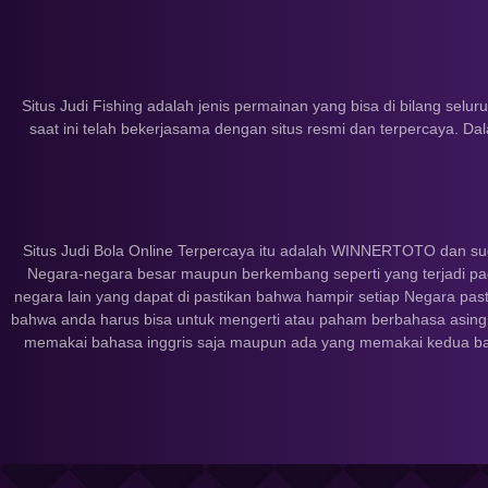
Situs Judi Fishing adalah jenis permainan yang bisa di bilang se
saat ini telah bekerjasama dengan situs resmi dan terpercaya. Dal
Situs Judi Bola Online Terpercaya itu adalah WINNERTOTO dan sud
Negara-negara besar maupun berkembang seperti yang terjadi pad
negara lain yang dapat di pastikan bahwa hampir setiap Negara pasti
bahwa anda harus bisa untuk mengerti atau paham berbahasa asing 
memakai bahasa inggris saja maupun ada yang memakai kedua bah