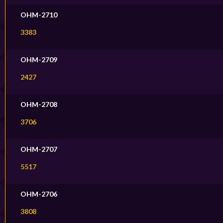
OHM-2710
3383
OHM-2709
2427
OHM-2708
3706
OHM-2707
5517
OHM-2706
3808