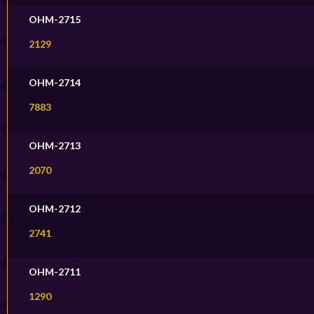
OHM-2715
2129
OHM-2714
7883
OHM-2713
2070
OHM-2712
2741
OHM-2711
1290