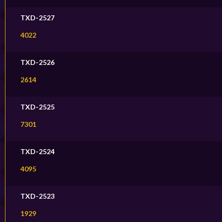
TXD-2527
4022
TXD-2526
2614
TXD-2525
7301
TXD-2524
4095
TXD-2523
1929