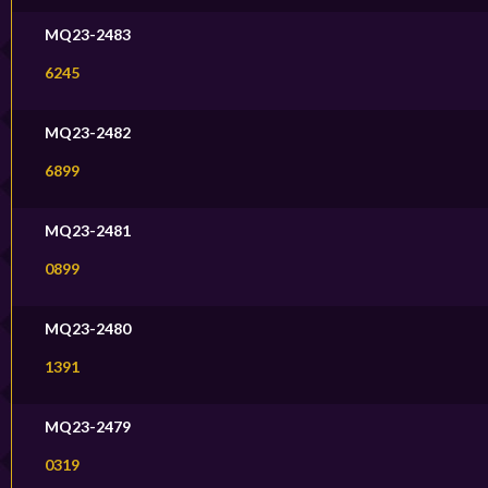
MQ23-2483
6245
MQ23-2482
6899
MQ23-2481
0899
MQ23-2480
1391
MQ23-2479
0319