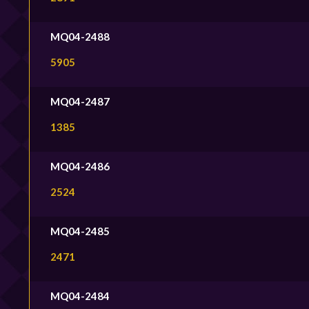
MQ04-2488
5905
MQ04-2487
1385
MQ04-2486
2524
MQ04-2485
2471
MQ04-2484