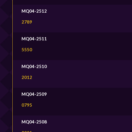
MQ04-2512
2789
MQ04-2511
5550
MQ04-2510
2012
MQ04-2509
0795
MQ04-2508