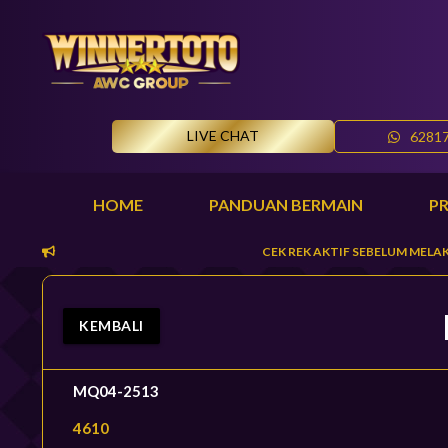
LIVE CHAT
6281
HOME
PANDUAN BERMAIN
P
CEK REK AKTIF SEBELUM MELAKUKAN DEPOSIT
KEMBALI
MQ04-2513
4610