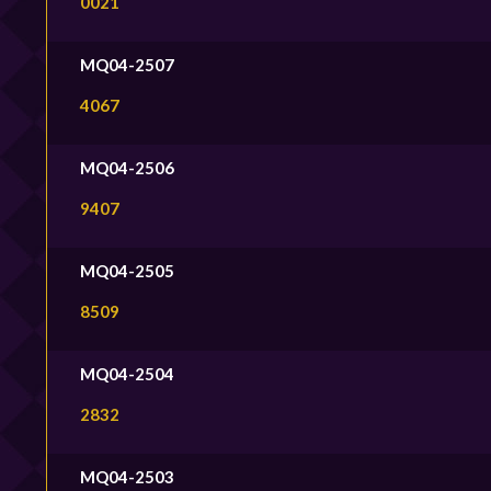
0021
MQ04-2507
4067
MQ04-2506
9407
MQ04-2505
8509
MQ04-2504
2832
MQ04-2503