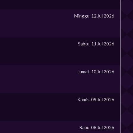
Minggu, 12 Jul 2026
Sabtu, 11 Jul 2026
Jumat, 10 Jul 2026
Kamis, 09 Jul 2026
Rabu, 08 Jul 2026