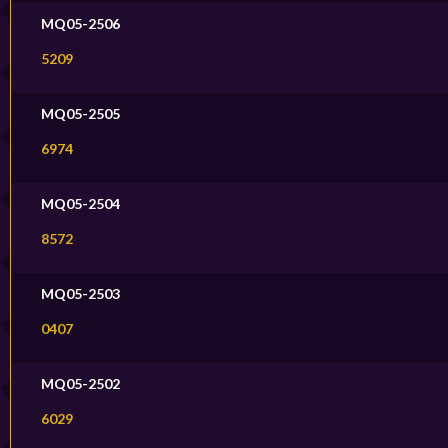
MQ05-2506
5209
MQ05-2505
6974
MQ05-2504
8572
MQ05-2503
0407
MQ05-2502
6029