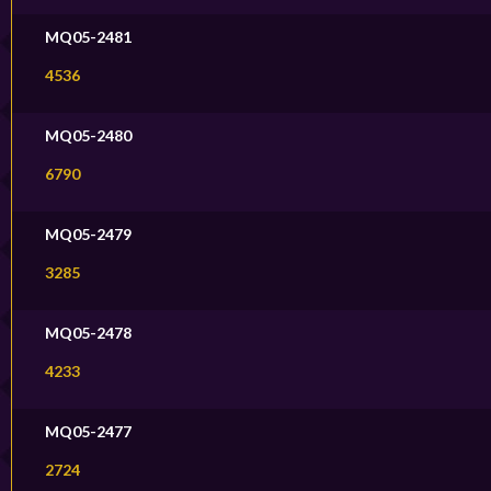
MQ05-2481
4536
MQ05-2480
6790
MQ05-2479
3285
MQ05-2478
4233
MQ05-2477
2724