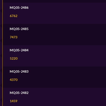
MQ05-2486
6762
MQ05-2485
7473
MQ05-2484
5220
MQ05-2483
4370
MQ05-2482
1459