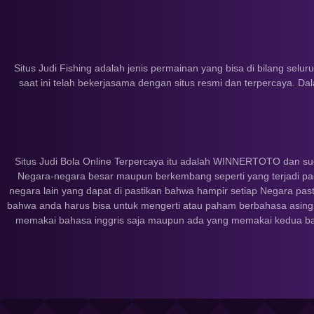
Situs Judi Fishing adalah jenis permainan yang bisa di bilang se
saat ini telah bekerjasama dengan situs resmi dan terpercaya. Dal
Situs Judi Bola Online Terpercaya itu adalah WINNERTOTO dan sud
Negara-negara besar maupun berkembang seperti yang terjadi pad
negara lain yang dapat di pastikan bahwa hampir setiap Negara pasti
bahwa anda harus bisa untuk mengerti atau paham berbahasa asing 
memakai bahasa inggris saja maupun ada yang memakai kedua bah