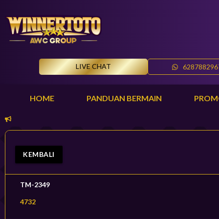
LIVE CHAT
628788296
HOME
PANDUAN BERMAIN
PROM
KEMBALI
TM-2349
4732