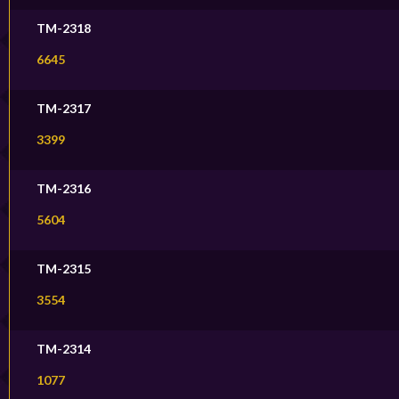
TM-2318
6645
TM-2317
3399
TM-2316
5604
TM-2315
3554
TM-2314
1077