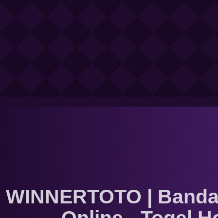
WINNERTOTO | Bandar 