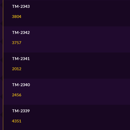
TM-2343
3804
TM-2342
3757
TM-2341
2012
TM-2340
2456
TM-2339
4351