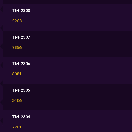
TM-2308
5263
TM-2307
7856
TM-2306
8081
TM-2305
3406
TM-2304
7261