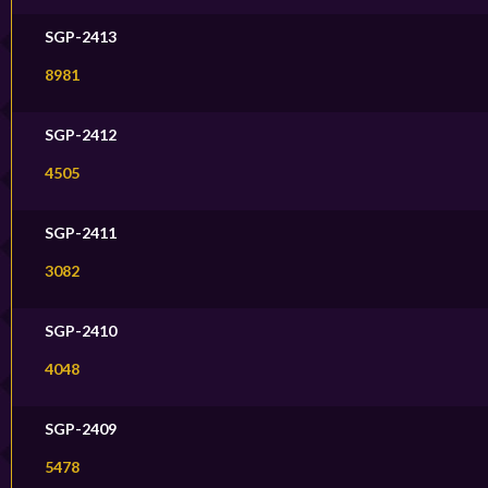
SGP-2413
8981
SGP-2412
4505
SGP-2411
3082
SGP-2410
4048
SGP-2409
5478